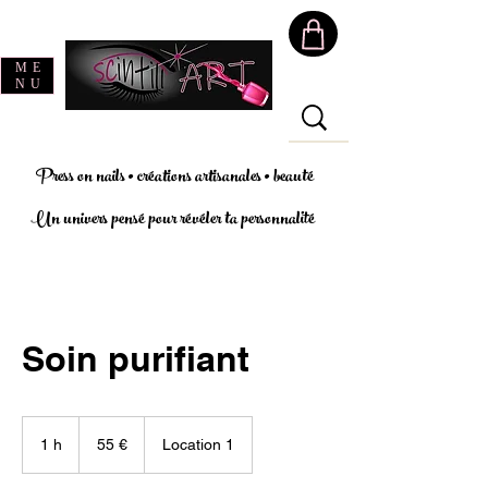
ME
NU
Press on nails • créations artisanales • beauté
Un univers pensé pour révéler ta personnalité
Soin purifiant
55
euros
1 h
1
55 €
Location 1