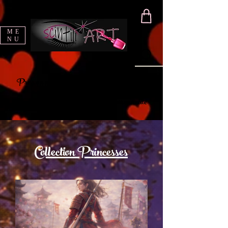
ME
NU
Press on nails • créations artisanales • beauté
Un univers pensé pour révéler ta personnalité
Collection Princesses