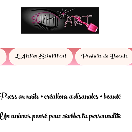
s
L'Atelier Scintill'art
Produits de Beauté
Press on nails • créations artisanales • beauté
Un univers pensé pour révéler ta personnalité