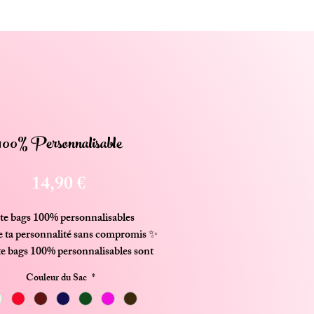
100% Personnalisable
Prix
14,90 €
te bags 100% personnalisables
 ta personnalité sans compromis ✨
te bags
100% personnalisables
sont
és comme de véritables supports
Couleur du Sac
*
ression. Phrase culte, punchline
, message humoristique, mot doux,