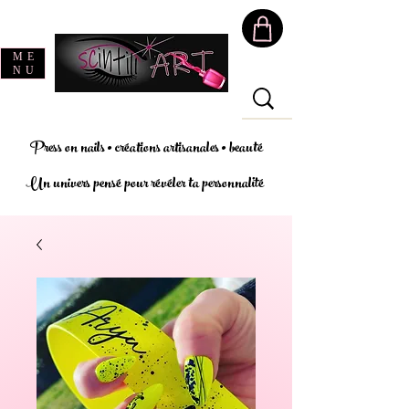
ME
NU
Press on nails • créations artisanales • beauté
Un univers pensé pour révéler ta personnalité