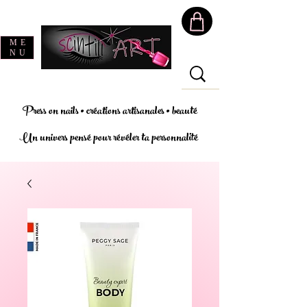
ME
NU
Press on nails • créations artisanales • beauté
Un univers pensé pour révéler ta personnalité