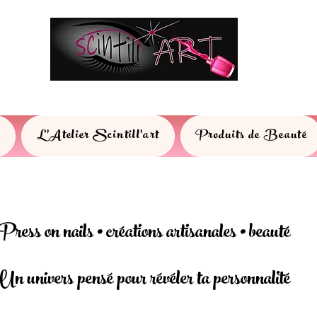
s
L'Atelier Scintill'art
Produits de Beauté
Press on nails • créations artisanales • beauté
Un univers pensé pour révéler ta personnalité