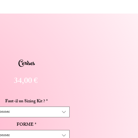
Cerises
Prix
34,00 €
Faut-il un Sizing Kit ?
*
ionner
FORME
*
ionner