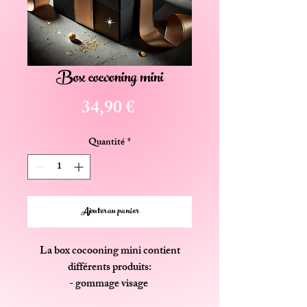
Box cocooning mini
Prix
34,90 €
Quantité
*
Ajouter au panier
La box cocooning mini contient
différents produits:
- gommage visage
- masque tissu