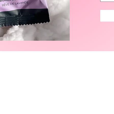
douche,
en la s
subme
les 
Offrez-
Les huil
s'évapo
parfum
relaxat
Compa
ouverte