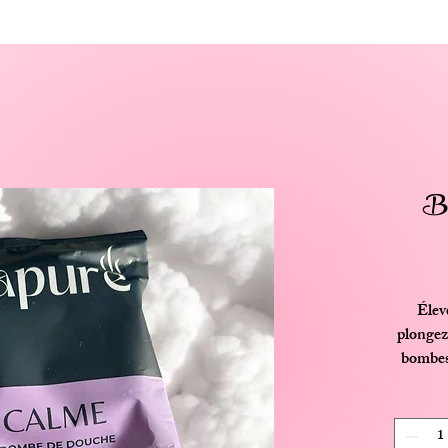
Bo
Élev
plongez
bombes
et 
Placez