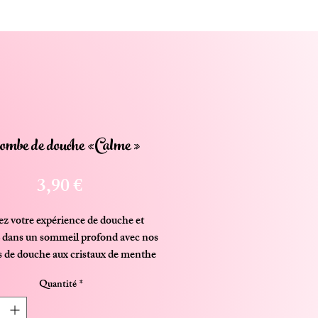
mbe de douche «Calme »
Prix
3,90 €
ez votre expérience de douche et
 dans un sommeil profond avec nos
 de douche aux cristaux de menthe
à l'huile essentielle de lavande.
Quantité
*
 une pastille dans un coin de votre