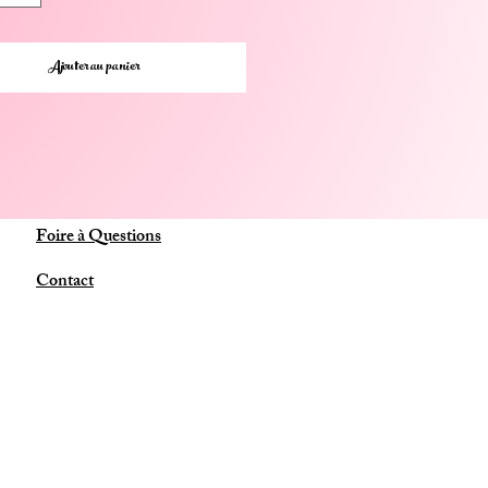
 hors de portée des jets d'eau forts,
urélevant pour éviter qu'elle ne soit
rgée. Aspergez la pastille toutes
Ajouter au panier
20 à 30 secondes pour libérer son
pouvoir aromathérapique
vous 10 minutes de détente intense.
es essentielles et cristaux de menthe
rent, diffusant une fraîcheur et un
Foire à Questions
 revitalisants pour un moment de
ion et de bien-être directement sous
Contact
votre douche.
tible avec
tous types de douches
,
s ou avec baignoire, les pastilles ne
laissent
ni trace ni résidu
.