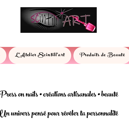
s
L'Atelier Scintill'art
Produits de Beauté
Press on nails • créations artisanales • beauté
Un univers pensé pour révéler ta personnalité