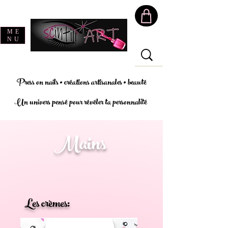
ME
NU
Press on nails • créations artisanales • beauté
Un univers pensé pour révéler ta personnalité
Mains
Les crèmes: