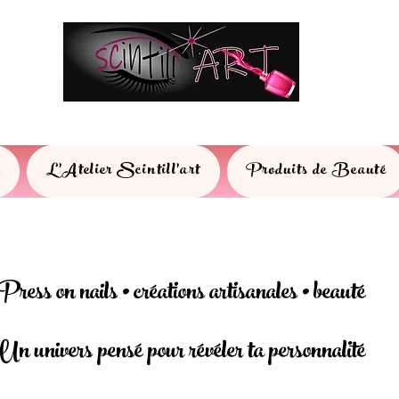
s
L'Atelier Scintill'art
Produits de Beauté
Press on nails • créations artisanales • beauté
Un univers pensé pour révéler ta personnalité