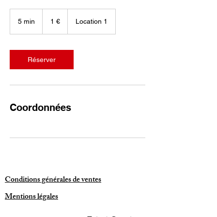
1
euro
5 min
5
1 €
Location 1
m
i
n
Réserver
Coordonnées
Conditions générales de ventes
Mentions légales