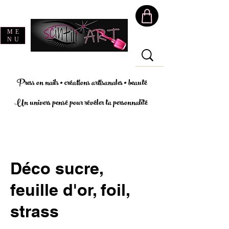
ME
NU
Press on nails • créations artisanales • beauté
Un univers pensé pour révéler ta personnalité
Déco sucre,
feuille d'or, foil,
strass