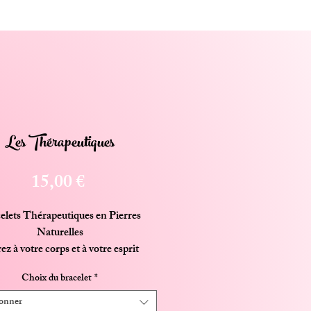
Les Thérapeutiques
Prix
15,00 €
elets Thérapeutiques en Pierres
Naturelles
ez à votre corps et à votre esprit
e bienfaisante des pierres naturelles.
Choix du bracelet
*
acelets thérapeutiques sont conçus
n à partir de véritables pierres semi-
ionner