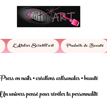
s
L'Atelier Scintill'art
Produits de Beauté
Press on nails • créations artisanales • beauté
Un univers pensé pour révéler ta personnalité